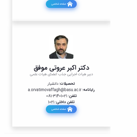
صفحه شخصی
برای
حضور
در
مصاحبه
دکتر اکبر عروتی موفق
دبیر هیات اجرایی جذب اعضای هیات علمی
تحصیلات:
دانشیار
رایانامه:
@basu.ac.ir
a.orvatimovaffagh
تلفن:
31401021-081
تلفن داخلی:
1021
صفحه شخصی