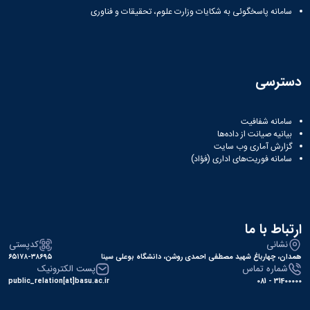
سامانه پاسخگوئی به شکایات وزارت علوم، تحقیقات و فناوری
دسترسی
سامانه شفافیت
بیانیه صیانت از داده‌ها
گزارش آماری وب‌ سایت
سامانه فوریت‌های اداری (فؤاد)
ارتباط با ما
نشانی
کدپستی
همدان، چهارباغ شهید مصطفی احمدی روشن، دانشگاه بوعلی سینا
۶۵۱۷۸-۳۸۶۹۵
شماره تماس
پست الکترونیک
public_relation[at]basu.ac.ir
31400000 - 081