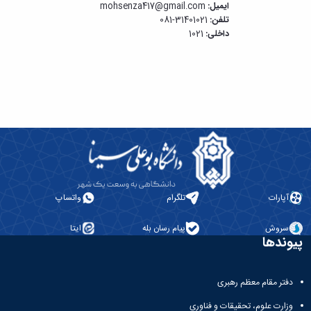
ایمیل:
mohsenza417@gmail.com
تلفن:
31401021-081
داخلی:
1021
آپارات
تلگرام
واتساپ
سروش
پیام رسان بله
ایتا
پیوندها
دفتر مقام معظم رهبری
وزارت علوم، تحقیقات و فناوری