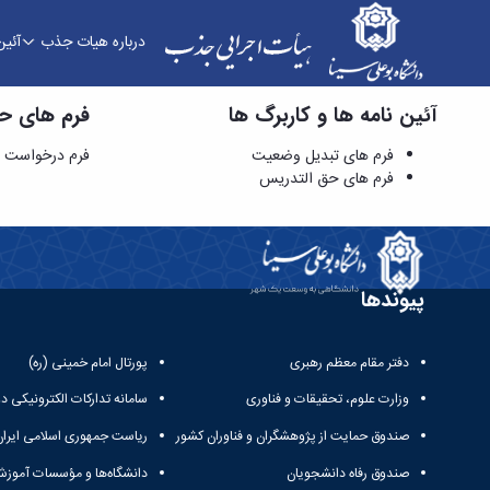
درباره هیات جذب
آئین
آئین نامه ها و کاربرگ ها
فرم های حق التدریس - هیات جذب
فرم های ح
فرم های تبدیل وضعیت
فرم درخواست 
فرم های حق التدریس
پیوندها
دفتر مقام معظم رهبری
پورتال امام خمینی (ره)
وزارت علوم، تحقیقات و فناوری
سامانه تدارکات الکترونیکی د
صندوق حمایت از پژوهشگران و فناوران کشور
ریاست جمهوری اسلامی ایران
صندوق رفاه دانشجویان
دانشگاه‌ها و مؤسسات آموزش