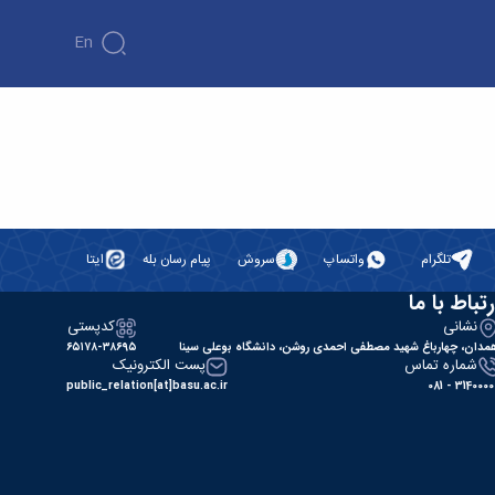
En
تلگرام
واتساپ
سروش
پیام رسان بله
ایتا
رتباط با ما
نشانی
کدپستی
مدان، چهارباغ شهید مصطفی احمدی روشن، دانشگاه بوعلی سینا
۶۵۱۷۸-۳۸۶۹۵
شماره تماس
پست الکترونیک
public_relation[at]basu.ac.ir
31400000 - 0