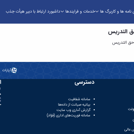
 نامه ها و کاربرگ ها
خدمات و فرایندها
داشبورد ارتباط با دبیر هیأت جذب
ق التدریس
حق التدریس
آپارات
دسترسی
ا
ه
سامانه شفافیت
بیانیه صیانت از داده‌ها
81
ولت
گزارش آماری وب‌ سایت
سامانه فوریت‌های اداری (فؤاد)
 عالی