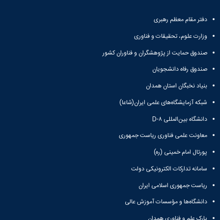
برای
حضور
دفتر مقام معظم رهبری
در
وزارت علوم، تحقیقات و فناوری
مصاحبه
صندوق حمایت از پژوهشگران و فناوران کشور
صندوق رفاه دانشجویان
بنیاد نخبگان استان همدان
شبکه آزمایشگاه‌های علمی ایران(شاعا)
دانشگاه بین‌المللی D-۸
معاونت علمی فناوری ریاست جمهوری
پورتال امام خمینی (ره)
سامانه تدارکات الکترونیکی دولت
ریاست جمهوری اسلامی ایران
دانشگاه‌ها و مؤسسات آموزش عالی
پارک علم و فناوری همدان